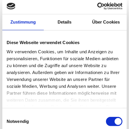
Bei Küchen Zöllner – Ihrem Küchenprofi im Leipziger
Raum erwartet Sie nicht nur die professionelle
Zustimmung
Details
Über Cookies
Beratung zu allen Themen, rund um Ihre Küche,
sondern ein umfassender Service mit vielseitigem
Leistungsspektrum.
Diese Webseite verwendet Cookies
Unser Service reicht weit über gewöhnliche
Wir verwenden Cookies, um Inhalte und Anzeigen zu
Standardleistungen und über festgelegte
personalisieren, Funktionen für soziale Medien anbieten
Öffnungszeiten hinaus.
zu können und die Zugriffe auf unsere Website zu
analysieren. Außerdem geben wir Informationen zu Ihrer
Leistungsangebot
Verwendung unserer Website an unsere Partner für
soziale Medien, Werbung und Analysen weiter. Unsere
individuelle Beratung – der Beginn für Ihre
Partner führen diese Informationen möglicherweise mit
perfekte Küche – gern bei Ihnen vor Ort
weiteren Daten zusammen, die Sie ihnen bereitgestellt
haben oder die sie im Rahmen Ihrer Nutzung der Dienste
3D-Küchenplanung mit fotorealistischer
gesammelt haben.
Einwilligungsauswahl
Präsentation – wir machen Ihre Traumküche
Notwendig
greifbar